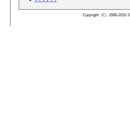
サイトマップ
ビザサポート
Copyright（C）2006-2016 S
を覚えるので 
ームステイ先
ています♪
シカゴ研修
アメリカに来て
した。 会社の
すい環境です。
います。 その
ければいけない
人に頼らず積極