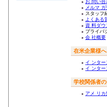
お 問い合
メルマ ガ
スタッフ
よくある
資 料ダ
プライバ
会 社概要
在米企業様へ
イ ンタ
イ ンタ
学校関係者の
アメ リ