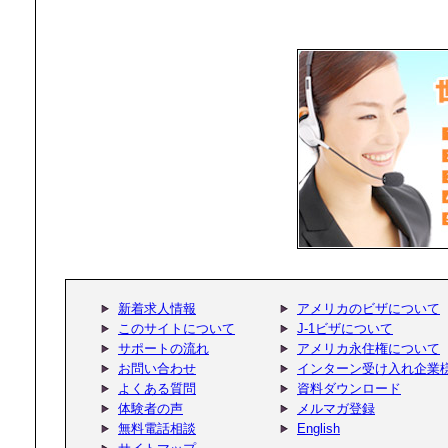
ハワイ研修
本当に大変お世
き、無事合格す
ハワイ研修
いろいろご指導
たので本当に疲
新着求人情報
アメリカのビザについて
いっきり楽しみ
このサイトについて
J-1ビザについて
サポートの流れ
アメリカ永住権について
す。
お問い合わせ
インターン受け入れ企業
よくある質問
資料ダウンロード
体験者の声
メルマガ登録
ニューヨー
無料電話相談
English