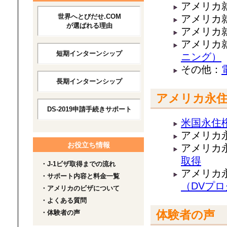
アメリカ就
世界へとびだせ.COM
アメリカ就
が選ばれる理由
アメリカ就
アメリカ就
短期インターンシップ
ニング）
その他：
長期インターンシップ
アメリカ永
DS-2019申請手続きサポート
米国永住
アメリカ永
お役立ち情報
アメリカ永
取得
・J-1ビザ取得までの流れ
アメリカ永
・サポート内容と料金一覧
（DVプ
・アメリカのビザについて
・よくある質問
体験者の声
・体験者の声