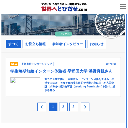
トピックス
すべて
お役立ち情報
参加者インタビュー
お知らせ
NEW
長期有給インターンシップ
2017.07.20
学生短期無給インターン体験者 早稲田大学 浜野真帆さん
海外の企業で働く、留学する、インターン研修を受ける、生
活するには、それぞれの滞在目的や活動内容に応じた入国査
証（VISA)や就労許可証（Working Permission)を受け…
続
きを見る
1
2
3